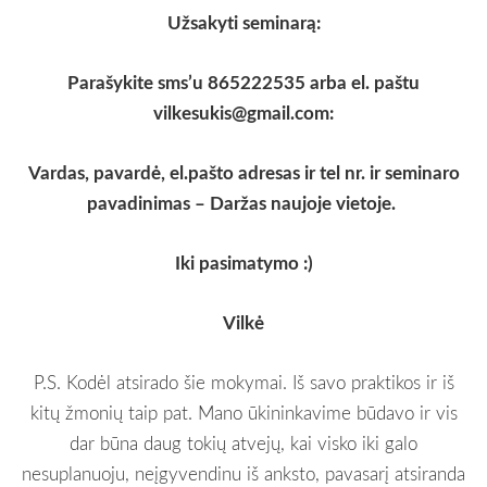
Užsakyti seminarą:
Parašykite sms’u 865222535 arba el. paštu
vilkesukis@gmail.com
:
Vardas, pavardė, el.pašto adresas ir tel nr. ir seminaro
pavadinimas –
Daržas naujoje vietoje
.
Iki pasimatymo :)
Vilkė
P.S. Kodėl atsirado šie mokymai. Iš savo praktikos ir iš
kitų žmonių taip pat. Mano ūkininkavime būdavo ir vis
dar būna daug tokių atvejų, kai visko iki galo
nesuplanuoju, neįgyvendinu iš anksto, pavasarį atsiranda