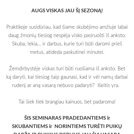
AUGS VISKAS JAU ŠĮ SEZONĄ!
Praktikoje susidūriau, kad šiame skubėjimo amžiuje labai
daug žmonių tiesiog nespėja visko pasiruošti iš anksto.
Skuba, lekia... ir darbus, kurie turi būti daromi prieš
metus, atideda paskutinei minutei.
Žemdirbystėje viskas turi būti ruošiama iš anksto. Bet
ką daryti, kai tiesiog taip gaunasi, kad ir vėl namų darbai
rudenį ar aną vasarą nebuvo padaryti? Išeitis yra.
Tai šiek tiek brangiau kainuos, bet padaroma!
ŠIS SEMINARAS PRADEDANTIEMS ir
SKUBANTIEMS ir NORINTIEMS TURĖTI PUIKŲ