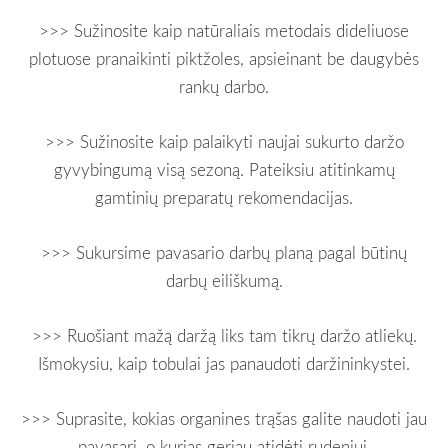
>>> Sužinosite kaip natūraliais metodais dideliuose
plotuose pranaikinti piktžoles, apsieinant be daugybės
rankų darbo.
>>> Sužinosite kaip palaikyti naujai sukurto daržo
gyvybingumą visą sezoną. Pateiksiu atitinkamų
gamtinių preparatų rekomendacijas.
>>> Sukursime pavasario darbų planą pagal būtinų
darbų eiliškumą.
>>> Ruošiant mažą daržą liks tam tikrų daržo atliekų.
Išmokysiu, kaip tobulai jas panaudoti daržininkystei.
>>> Suprasite, kokias organines trąšas galite naudoti jau
pavasarį, o kurias geriau atidėti rudeniui.