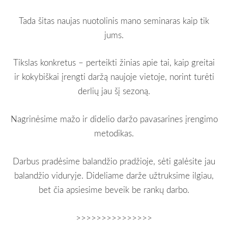
Tada šitas naujas nuotolinis mano seminaras kaip tik
jums.
Tikslas konkretus – perteikti žinias apie tai, kaip greitai
ir kokybiškai įrengti daržą naujoje vietoje, norint turėti
derlių jau šį sezoną.
Nagrinėsime mažo ir didelio daržo pavasarines įrengimo
metodikas.
Darbus pradėsime balandžio pradžioje, sėti galėsite jau
balandžio viduryje. Dideliame darže užtruksime ilgiau,
bet čia apsiesime beveik be rankų darbo.
>>>>>>>>>>>>>>>