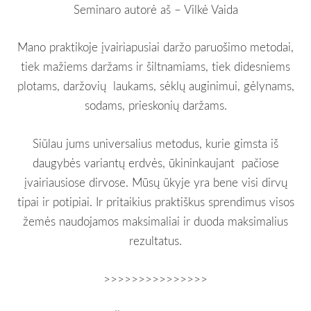
Seminaro autorė aš – Vilkė Vaida
Mano praktikoje įvairiapusiai daržo paruošimo metodai,
tiek mažiems daržams ir šiltnamiams, tiek didesniems
plotams, daržovių laukams, sėklų auginimui, gėlynams,
sodams, prieskonių daržams.
Siūlau jums universalius metodus, kurie gimsta iš
daugybės variantų erdvės, ūkininkaujant pačiose
įvairiausiose dirvose. Mūsų ūkyje yra bene visi dirvų
tipai ir potipiai. Ir pritaikius praktiškus sprendimus visos
žemės naudojamos maksimaliai ir duoda maksimalius
rezultatus.
>>>>>>>>>>>>>>>