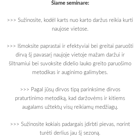
Šiame seminare:
>>> Sužinosite, kodėl karts nuo karto daržus reikia kurti
naujose vietose.
>>> Išmoksite paprastai ir efektyviai bei greitai paruošti
dirvą šį pavasarį naujoje vietoje mažam daržui ir
šiltnamiui bei suvoksite didelio lauko greito paruošimo
metodikas ir auginimo galimybes.
>>> Pagal jūsų dirvos tipą parinksime dirvos
praturtinimo metodiką, kad daržovėms ir kitiems
augalams užtektų visų reikiamų medžiagų.
>>> Sužinosite kokiais padargais įdirbti pievas, norint
turėti derlius jau šį sezoną.