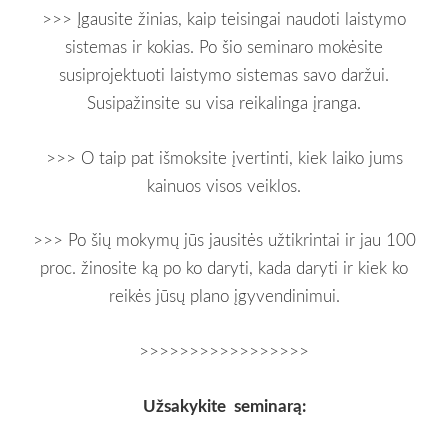
>>> Įgausite žinias, kaip teisingai naudoti laistymo
sistemas ir kokias. Po šio seminaro mokėsite
susiprojektuoti laistymo sistemas savo daržui.
Susipažinsite su visa reikalinga įranga.
>>> O taip pat išmoksite įvertinti, kiek laiko jums
kainuos visos veiklos.
>>> Po šių mokymų jūs jausitės užtikrintai ir jau 100
proc. žinosite ką po ko daryti, kada daryti ir kiek ko
reikės jūsų plano įgyvendinimui.
>>>>>>>>>>>>>>>>>
Užsakykite seminarą: