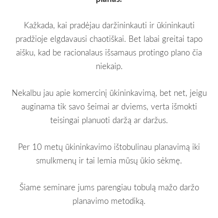
Kažkada, kai pradėjau daržininkauti ir ūkininkauti
pradžioje elgdavausi chaotiškai. Bet labai greitai tapo
aišku, kad be racionalaus išsamaus protingo plano čia
niekaip.
Nekalbu jau apie komercinį ūkininkavimą, bet net, jeigu
auginama tik savo šeimai ar dviems, verta išmokti
teisingai planuoti daržą ar daržus.
Per 10 metų ūkininkavimo ištobulinau planavimą iki
smulkmenų ir tai lemia mūsų ūkio sėkmę.
Šiame seminare jums parengiau tobulą mažo daržo
planavimo metodiką.