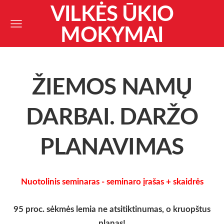
VILKĖS ŪKIO
MOKYMAI
ŽIEMOS NAMŲ
DARBAI. DARŽO
PLANAVIMAS
Nuotolinis seminaras - seminaro įrašas + skaidrės
95 proc. sėkmės lemia ne atsitiktinumas, o kruopštus
planas!