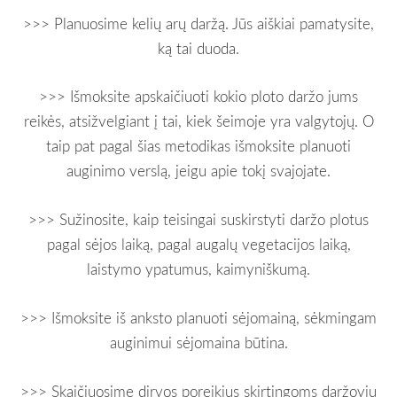
>>> Planuosime kelių arų daržą. Jūs aiškiai pamatysite,
ką tai duoda.
>>> Išmoksite apskaičiuoti kokio ploto daržo jums
reikės, atsižvelgiant į tai, kiek šeimoje yra valgytojų. O
taip pat pagal šias metodikas išmoksite planuoti
auginimo verslą, jeigu apie tokį svajojate.
>>> Sužinosite, kaip teisingai suskirstyti daržo plotus
pagal sėjos laiką, pagal augalų vegetacijos laiką,
laistymo ypatumus, kaimyniškumą.
>>> Išmoksite iš anksto planuoti sėjomainą, sėkmingam
auginimui sėjomaina būtina.
>>> Skaičiuosime dirvos poreikius skirtingoms daržovių