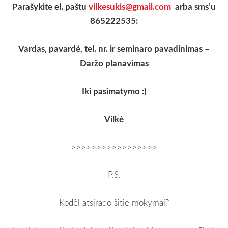
Parašykite el. paštu
vilkesukis@gmail.com
arba sms’u
865222535:
Vardas, pavardė, tel. nr. ir seminaro pavadinimas –
Daržo planavimas
Iki pasimatymo :)
Vilkė
>>>>>>>>>>>>>>>>>
P.S.
Kodėl atsirado šitie mokymai?