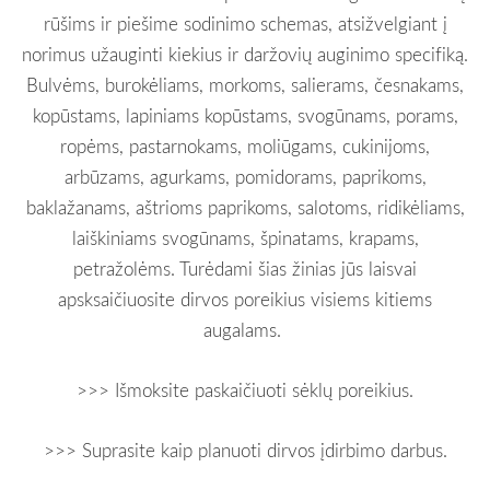
rūšims ir piešime sodinimo schemas, atsižvelgiant į
norimus užauginti kiekius ir daržovių auginimo specifiką.
Bulvėms, burokėliams, morkoms, salierams, česnakams,
kopūstams, lapiniams kopūstams, svogūnams, porams,
ropėms, pastarnokams, moliūgams, cukinijoms,
arbūzams, agurkams, pomidorams, paprikoms,
baklažanams, aštrioms paprikoms, salotoms, ridikėliams,
laiškiniams svogūnams, špinatams, krapams,
petražolėms. Turėdami šias žinias jūs laisvai
apsksaičiuosite dirvos poreikius visiems kitiems
augalams.
>>> Išmoksite paskaičiuoti sėklų poreikius.
>>> Suprasite kaip planuoti dirvos įdirbimo darbus.