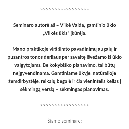
>>>>>>>>>>>>>>>>>
Seminaro autorė aš – Vilkė Vaida, gamtinio ūkio
„Vilkės ūkis“ įkūrėja.
Mano praktikoje virš šimto pavadinimų augalų ir
pusantros tonos derliaus per savaitę išvežamo iš ūkio
valgytojams. Be kokybiško planavimo, tai būtų
neįgyvendinama. Gamtiniame ūkyje, natūralioje
žemdirbystėje, reikalų begalė ir čia vienintelis kelias į
sėkmingą verslą – sėkmingas planavimas.
>>>>>>>>>>>>>>>>>
Šiame seminare: