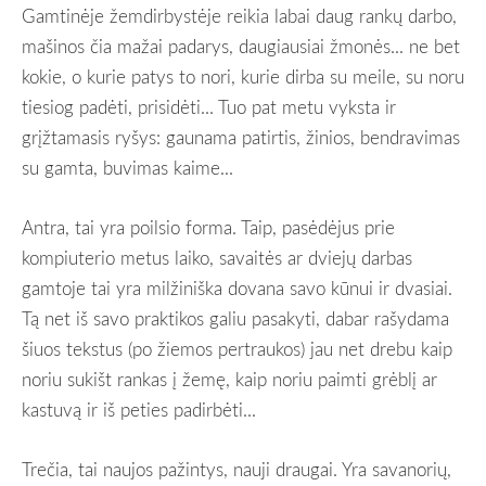
Gamtinėje žemdirbystėje reikia labai daug rankų darbo,
mašinos čia mažai padarys, daugiausiai žmonės... ne bet
kokie, o kurie patys to nori, kurie dirba su meile, su noru
tiesiog padėti, prisidėti... Tuo pat metu vyksta ir
grįžtamasis ryšys: gaunama patirtis, žinios, bendravimas
su gamta, buvimas kaime...
Antra, tai yra poilsio forma. Taip, pasėdėjus prie
kompiuterio metus laiko, savaitės ar dviejų darbas
gamtoje tai yra milžiniška dovana savo kūnui ir dvasiai.
Tą net iš savo praktikos galiu pasakyti, dabar rašydama
šiuos tekstus (po žiemos pertraukos) jau net drebu kaip
noriu sukišt rankas į žemę, kaip noriu paimti grėblį ar
kastuvą ir iš peties padirbėti...
Trečia, tai naujos pažintys, nauji draugai. Yra savanorių,