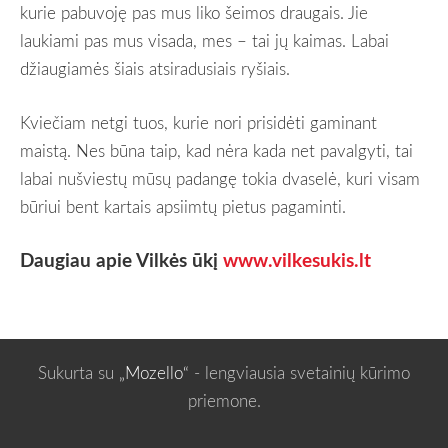
kurie pabuvoję pas mus liko šeimos draugais. Jie
laukiami pas mus visada, mes – tai jų kaimas. Labai
džiaugiamės šiais atsiradusiais ryšiais.
Kviečiam netgi tuos, kurie nori prisidėti gaminant
maistą. Nes būna taip, kad nėra kada net pavalgyti, tai
labai nušviestų mūsų padangę tokia dvaselė, kuri visam
būriui bent kartais apsiimtų pietus pagaminti.
Daugiau apie Vilkės ūkį
www.vilkesukis.lt
Sukurta su
„Mozello“
- lengviausia svetainių kūrimo
priemone.