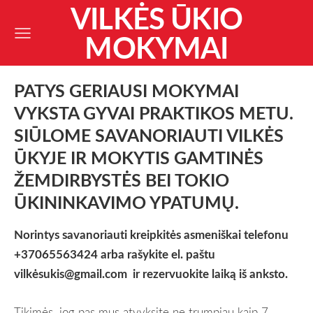
VILKĖS ŪKIO
MOKYMAI
PATYS GERIAUSI MOKYMAI
VYKSTA GYVAI PRAKTIKOS METU.
SIŪLOME SAVANORIAUTI VILKĖS
ŪKYJE IR MOKYTIS GAMTINĖS
ŽEMDIRBYSTĖS BEI TOKIO
ŪKININKAVIMO YPATUMŲ.
Norintys savanoriauti kreipkitės asmeniškai telefonu
+37065563424 arba rašykite el. paštu
vilkė
sukis@gmail.com
ir rezervuokite laiką iš anksto.
Tikimės, jog pas mus atvyksite ne trumpiau kaip 7